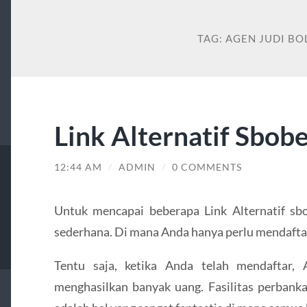
TAG:
AGEN JUDI BO
Link Alternatif Sbob
12:44 AM
/
ADMIN
/
0 COMMENTS
Untuk mencapai beberapa Link Alternatif sb
sederhana. Di mana Anda hanya perlu mendaftar
Tentu saja, ketika Anda telah mendaftar,
menghasilkan banyak uang. Fasilitas perbanka