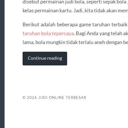
disebut permainan judi bola, seperti sepak bol
kelas permainan kartu. Jadi, kita tidak akan me
Berikut adalah beberapa game taruhan terbaik
taruhan bola tepercaya
. Bagi Anda yang telah a
lama, bola mungkin tidak terlalu aneh dengan b
Continue reading
© 2026
JUDI ONLINE TERBESAR