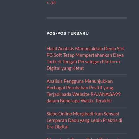
« Jul
POS-POS TERBARU
Hasil Analisis Menunjukkan Demo Slot
PG Soft Tetap Mempertahankan Daya
Tarik di Tengah Persaingan Platform
Digital yang Ketat
Analisis Pengguna Menunjukkan
Berbagai Perubahan Positif yang
Terjadi pada Website RAJANAGA99
dalam Beberapa Waktu Terakhir
Sicbo Online Menghadirkan Sensasi
Lemparan Dadu yang Lebih Praktis di
Era Digital