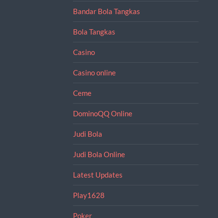
Bandar Bola Tangkas
Bola Tangkas
Casino
Casino online
Ceme
DominoQQ Online
Judi Bola
Judi Bola Online
Latest Updates
Play1628
Poker