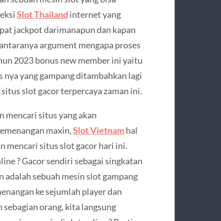
neksi
Slot Thailand
internet yang
apat jackpot darimanapun dan kapan
u diantaranya argument mengapa proses
tahun 2023 bonus new member ini yaitu
s nya yang gampang ditambahkan lagi
situs slot gacor terpercaya zaman ini.
an mencari situs yang akan
kemenangan maxin,
Slot Vietnam
hal
mencari situs slot gacor hari ini.
line ? Gacor sendiri sebagai singkatan
an adalah sebuah mesin slot gampang
menangan ke sejumlah player dan
eh sebagian orang, kita langsung