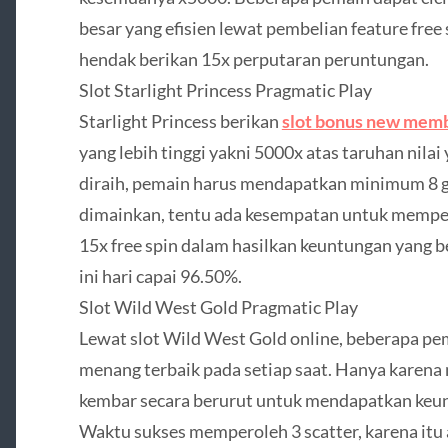
besar yang efisien lewat pembelian feature free 
hendak berikan 15x perputaran peruntungan.
Slot Starlight Princess Pragmatic Play
Starlight Princess berikan
slot bonus new memb
yang lebih tinggi yakni 5000x atas taruhan nila
diraih, pemain harus mendapatkan minimum 8 
dimainkan, tentu ada kesempatan untuk memper
15x free spin dalam hasilkan keuntungan yang bes
ini hari capai 96.50%.
Slot Wild West Gold Pragmatic Play
Lewat slot Wild West Gold online, beberapa 
menang terbaik pada setiap saat. Hanya karen
kembar secara berurut untuk mendapatkan keun
Waktu sukses memperoleh 3 scatter, karena itu