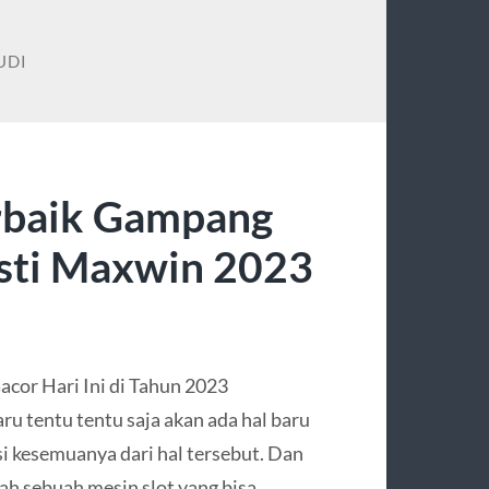
UDI
erbaik Gampang
asti Maxwin 2023
acor Hari Ini di Tahun 2023
ru tentu tentu saja akan ada hal baru
isi kesemuanya dari hal tersebut. Dan
lah sebuah mesin slot yang bisa