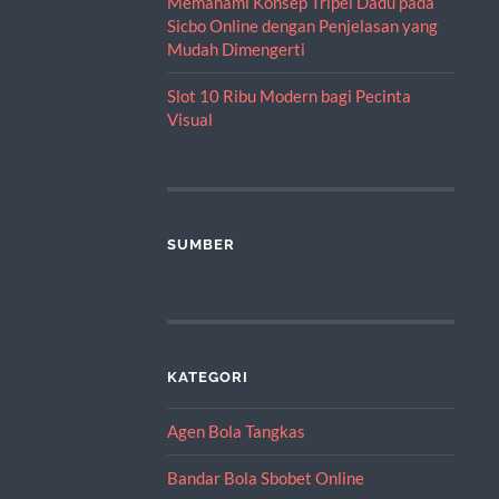
Memahami Konsep Tripel Dadu pada
Sicbo Online dengan Penjelasan yang
Mudah Dimengerti
Slot 10 Ribu Modern bagi Pecinta
Visual
SUMBER
KATEGORI
Agen Bola Tangkas
Bandar Bola Sbobet Online