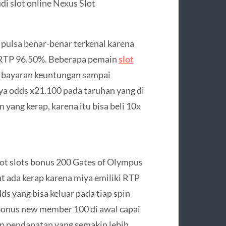
di slot online Nexus Slot
 pulsa benar-benar terkenal karena
RTP 96.50%. Beberapa pemain
slot
 bayaran keuntungan sampai
ya odds x21.100 pada taruhan yang di
yang kerap, karena itu bisa beli 10x
lot slots bonus 200 Gates of Olympus
 ada kerap karena miya emiliki RTP
ds yang bisa keluar pada tiap spin
t bonus new member 100 di awal capai
p pendapatan yang semakin lebih