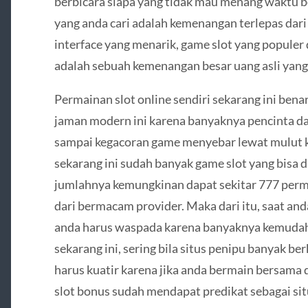
berbicara siapa yang tidak mau menang waktu be
yang anda cari adalah kemenangan terlepas dari
interface yang menarik, game slot yang populer
adalah sebuah kemenangan besar uang asli yang 
Permainan slot online sendiri sekarang ini bena
jaman modern ini karena banyaknya pencinta da
sampai kegacoran game menyebar lewat mulut k
sekarang ini sudah banyak game slot yang bisa 
jumlahnya kemungkinan dapat sekitar 777 perma
dari bermacam provider. Maka dari itu, saat an
anda harus waspada karena banyaknya kemudah
sekarang ini, sering bila situs penipu banyak ber
harus kuatir karena jika anda bermain bersama d
slot bonus sudah mendapat predikat sebagai situ