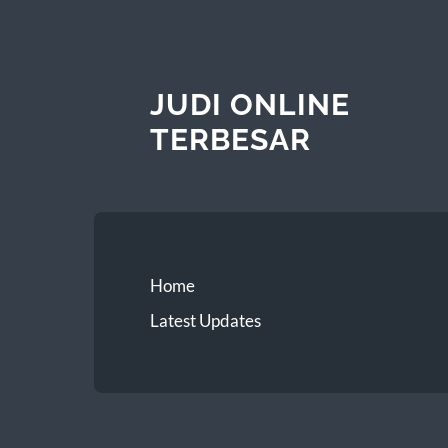
JUDI ONLINE
TERBESAR
Home
Latest Updates