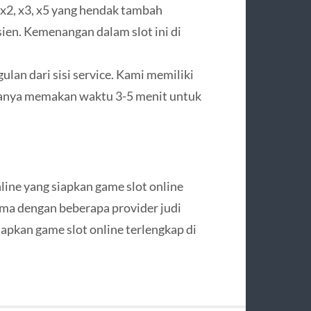
x2, x3, x5 yang hendak tambah
sien. Kemenangan dalam slot ini di
gulan dari sisi service. Kami memiliki
hanya memakan waktu 3-5 menit untuk
online yang siapkan game slot online
ama dengan beberapa provider judi
iapkan game slot online terlengkap di