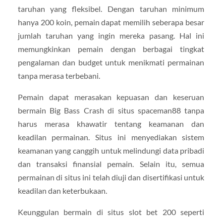
taruhan yang fleksibel. Dengan taruhan minimum
hanya 200 koin, pemain dapat memilih seberapa besar
jumlah taruhan yang ingin mereka pasang. Hal ini
memungkinkan pemain dengan berbagai tingkat
pengalaman dan budget untuk menikmati permainan
tanpa merasa terbebani.
Pemain dapat merasakan kepuasan dan keseruan
bermain Big Bass Crash di situs spaceman88 tanpa
harus merasa khawatir tentang keamanan dan
keadilan permainan. Situs ini menyediakan sistem
keamanan yang canggih untuk melindungi data pribadi
dan transaksi finansial pemain. Selain itu, semua
permainan di situs ini telah diuji dan disertifikasi untuk
keadilan dan keterbukaan.
Keunggulan bermain di situs slot bet 200 seperti