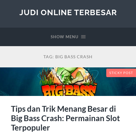
JUDI ONLINE TERBESAR
SHOW MENU
TAG:
BIG BASS CRASH
STICKY POST
Tips dan Trik Menang Besar di
Big Bass Crash: Permainan Slot
Terpopuler