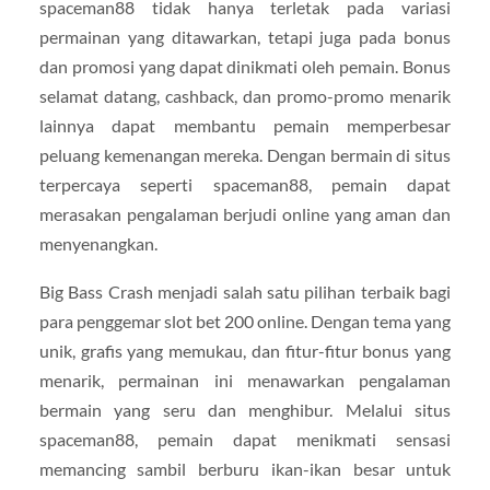
spaceman88 tidak hanya terletak pada variasi
permainan yang ditawarkan, tetapi juga pada bonus
dan promosi yang dapat dinikmati oleh pemain. Bonus
selamat datang, cashback, dan promo-promo menarik
lainnya dapat membantu pemain memperbesar
peluang kemenangan mereka. Dengan bermain di situs
terpercaya seperti spaceman88, pemain dapat
merasakan pengalaman berjudi online yang aman dan
menyenangkan.
Big Bass Crash menjadi salah satu pilihan terbaik bagi
para penggemar slot bet 200 online. Dengan tema yang
unik, grafis yang memukau, dan fitur-fitur bonus yang
menarik, permainan ini menawarkan pengalaman
bermain yang seru dan menghibur. Melalui situs
spaceman88, pemain dapat menikmati sensasi
memancing sambil berburu ikan-ikan besar untuk