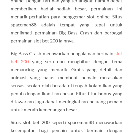
online. Dengan taruhan yang terjangkau namun dapat
memberikan hadiah-hadiah besar, permainan ini
menarik perhatian para penggemar slot online. Situs
spaceman88 adalah tempat yang tepat untuk
menikmati permainan Big Bass Crash dan berbagai
permainan slot bet 200 lainnya.
Big Bass Crash menawarkan pengalaman bermain
slot
bet 200
yang seru dan menghibur dengan tema
memancing yang menarik. Grafis yang detail dan
animasi yang halus membuat pemain merasakan
sensasi seolah-olah berada di tengah kolam ikan yang
penuh dengan ikan-ikan besar. Fitur-fitur bonus yang
ditawarkan juga dapat meningkatkan peluang pemain
untuk meraih kemenangan besar.
Situs slot bet 200 seperti spaceman88 menawarkan
kesempatan bagi pemain untuk bermain dengan