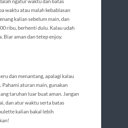
dalah ngatur waktu dan batas
upa waktu atau malah kebablasan
menang kalian sebelum main, dan
00 ribu, berhenti dulu. Kalau udah
a. Biar aman dan tetep enjoy.
seru dan menantang, apalagi kalau
ng. Pahami aturan main, gunakan
asang taruhan luar buat aman. Jangan
i, dan atur waktu serta batas
lette kalian bakal lebih
kan!