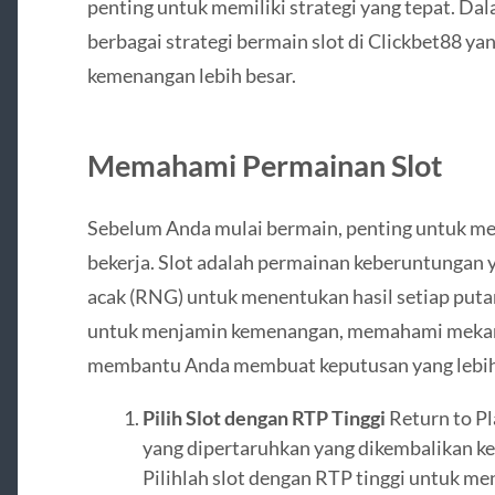
penting untuk memiliki strategi yang tepat. Da
berbagai strategi bermain slot di Clickbet88 
kemenangan lebih besar.
Memahami Permainan Slot
Sebelum Anda mulai bermain, penting untuk m
bekerja. Slot adalah permainan keberuntungan
acak (RNG) untuk menentukan hasil setiap putar
untuk menjamin kemenangan, memahami mekan
membantu Anda membuat keputusan yang lebih
Pilih Slot dengan RTP Tinggi
Return to Pl
yang dipertaruhkan yang dikembalikan k
Pilihlah slot dengan RTP tinggi untuk 