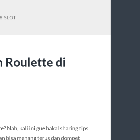
8 SLOT
 Roulette di
? Nah, kali ini gue bakal sharing tips
lian bisa menang terus dan dompet