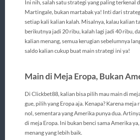
Ini nih, salah satu strategi yang paling terkena
Martingale, bukan martabak ya! Inti dari strat
setiap kali kalian kalah. Misalnya, kalau kalian 
berikutnya jadi 20 ribu, kalah lagi jadi 40 ribu,
kalian menang, semua kerugian sebelumnya langs
saldo kalian cukup buat main strategi ini ya!
Main di Meja Eropa, Bukan Am
Di Clickbet88, kalian bisa pilih mau main di me
gue, pilih yang Eropa aja. Kenapa? Karena meja
nol, sementara yang Amerika punya dua. Artinya
di meja Eropa. Ini bukan benci sama Amerika ya
menang yang lebih baik.