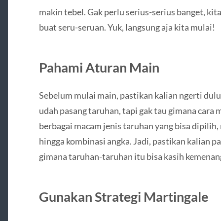
makin tebel. Gak perlu serius-serius banget, kit
buat seru-seruan. Yuk, langsung aja kita mulai!
Pahami Aturan Main
Sebelum mulai main, pastikan kalian ngerti dul
udah pasang taruhan, tapi gak tau gimana cara 
berbagai macam jenis taruhan yang bisa dipilih,
hingga kombinasi angka. Jadi, pastikan kalian p
gimana taruhan-taruhan itu bisa kasih kemenan
Gunakan Strategi Martingale