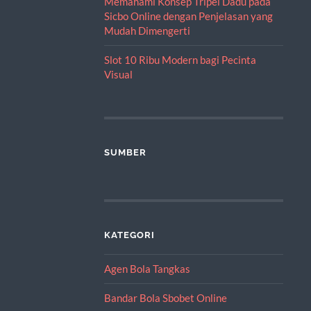
Memahami Konsep Tripel Dadu pada
Sicbo Online dengan Penjelasan yang
Mudah Dimengerti
Slot 10 Ribu Modern bagi Pecinta
Visual
SUMBER
KATEGORI
Agen Bola Tangkas
Bandar Bola Sbobet Online