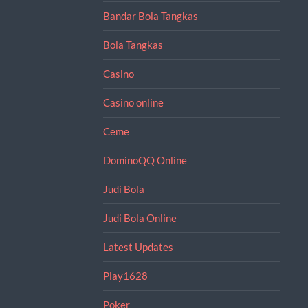
Bandar Bola Tangkas
Bola Tangkas
Casino
Casino online
Ceme
DominoQQ Online
Judi Bola
Judi Bola Online
Latest Updates
Play1628
Poker