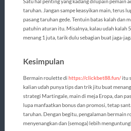
Satu hal penting yang kadang dilupain pemain a
taruhan. Jangan sampe keasyikan main, terus l
pasang taruhan gede. Tentuin batas kalah dan 
patuhin aturan itu. Misalnya, kalau udah kalah 5
menang 1 juta, tarik dulu sebagian buat jaga-jag
Kesimpulan
Bermain roulette di
https://clickbet88.fun/
itu 
kalian udah punya tips dan trik jitu buat mena
strategi Martingale, main di meja Eropa, dan p
lupa manfaatkan bonus dan promosi, tetap santa
taruhan. Dengan begitu, pengalaman bermain rou
menyenangkan dan (semoga) lebih menguntung