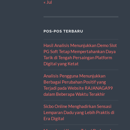
« Jul
POS-POS TERBARU
Hasil Analisis Menunjukkan Demo Slot
PG Soft Tetap Mempertahankan Daya
Tarik di Tengah Persaingan Platform
Digital yang Ketat
Analisis Pengguna Menunjukkan
Berbagai Perubahan Positif yang
Terjadi pada Website RAJANAGA99
dalam Beberapa Waktu Terakhir
Sicbo Online Menghadirkan Sensasi
Lemparan Dadu yang Lebih Praktis di
Era Digital