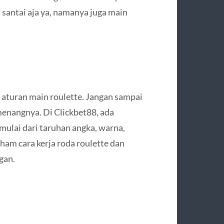
a santai aja ya, namanya juga main
u aturan main roulette. Jangan sampai
menangnya. Di Clickbet88, ada
 mulai dari taruhan angka, warna,
aham cara kerja roda roulette dan
gan.