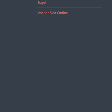
Togel
Vocher Slot Online