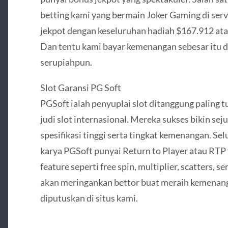
betting kami yang bermain Joker Gaming di serv
jekpot dengan keseluruhan hadiah $167.912 ata
Dan tentu kami bayar kemenangan sebesar itu d
serupiahpun.
Slot Garansi PG Soft
PGSoft ialah penyuplai slot ditanggung paling 
judi slot internasional. Mereka sukses bikin se
spesifikasi tinggi serta tingkat kemenangan. Se
karya PGSoft punyai Return to Player atau RTP 
feature seperti free spin, multiplier, scatters, 
akan meringankan bettor buat meraih kemenanga
diputuskan di situs kami.