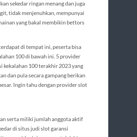
ukan sekedar ringan menang dan juga
ngit, tidak menjenuhkan, mempunyai
ainan yang bakal membikin bettors
erdapat di tempat ini, peserta bisa
alahan 100 di bawah ini. 5 provider
nsi kekalahan 100 terakhir 2023 yang
kan dan pula secara gampang berikan
sar. Ingin tahu dengan provider slot
n serta miliki jumlah anggota aktif
ar di situs judi slot garansi