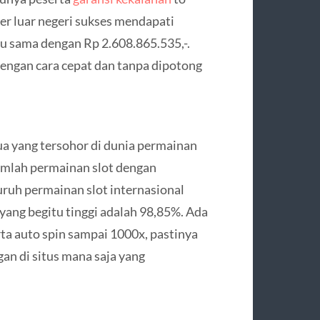
er luar negeri sukses mendapati
u sama dengan Rp 2.608.865.535,-.
engan cara cepat dan tanpa dipotong
tua yang tersohor di dunia permainan
jumlah permainan slot dengan
luruh permainan slot internasional
yang begitu tinggi adalah 98,85%. Ada
serta auto spin sampai 1000x, pastinya
n di situs mana saja yang