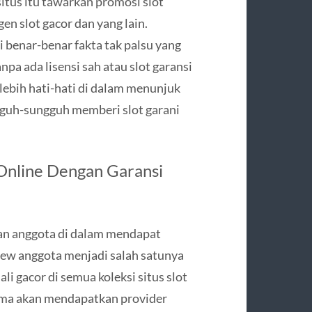
itus itu tawarkan promosi slot
gen slot gacor dan yang lain.
i benar-benar fakta tak palsu yang
pa ada lisensi sah atau slot garansi
lebih hati-hati di dalam menunjuk
ngguh-sungguh memberi slot garani
 Online Dengan Garansi
an anggota di dalam mendapat
ew anggota menjadi salah satunya
i gacor di semua koleksi situs slot
 cuma akan mendapatkan provider