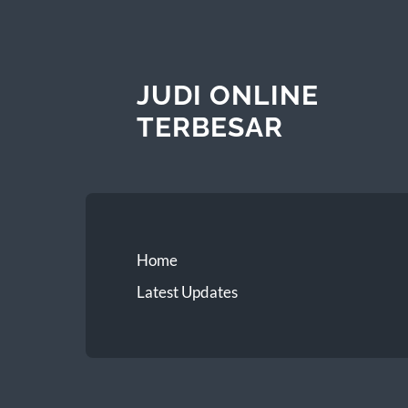
JUDI ONLINE
TERBESAR
Home
Latest Updates