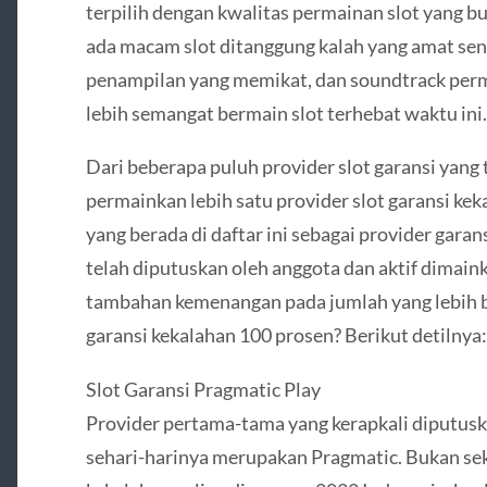
terpilih dengan kwalitas permainan slot yang b
ada macam slot ditanggung kalah yang amat se
penampilan yang memikat, dan soundtrack perm
lebih semangat bermain slot terhebat waktu ini.
Dari beberapa puluh provider slot garansi yang t
permainkan lebih satu provider slot garansi kek
yang berada di daftar ini sebagai provider gara
telah diputuskan oleh anggota dan aktif dimain
tambahan kemenangan pada jumlah yang lebih be
garansi kekalahan 100 prosen? Berikut detilnya:
Slot Garansi Pragmatic Play
Provider pertama-tama yang kerapkali diputuska
sehari-harinya merupakan Pragmatic. Bukan seked