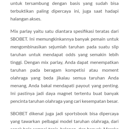
untuk tersambung dengan basis yang sudah bisa
terbuktikan paling dipercaya ini, juga saat hadapi
halangan akses.
Mix parlay yaitu satu diantara spesifikasi teratas dari
SBOBET. Ini memungkinkannya banyak pemain untuk
mengombinasikan sejumlah taruhan pada suatu slip
taruhan untuk mendapat odds yang semakin lebih
tinggi. Dengan mix parlay, Anda dapat menempatkan
taruhan pada beragam kompetisi atau moment
olahraga yang beda jikalau semua taruhan Anda
menang, Anda bakal mendapati payout yang penting.
Ini pastinya jadi daya magnet tertentu buat banyak
pencinta taruhan olahraga yang cari kesempatan besar.
SBOBET dikenal juga jadi sportsbook bisa dipercaya
yang tawarkan pelbagai model taruhan olahraga, dari
sepak bola sampai tenis, balapan, dan banyak. Mereka