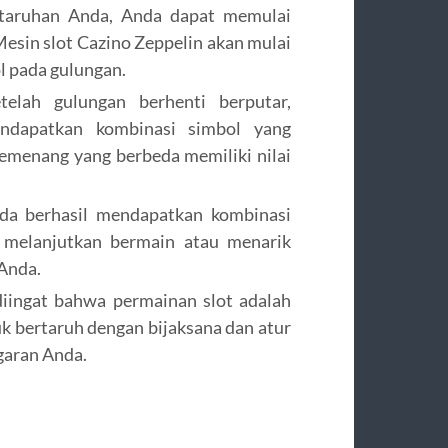
 taruhan Anda, Anda dapat memulai
esin slot Cazino Zeppelin akan mulai
 pada gulungan.
telah gulungan berhenti berputar,
ndapatkan kombinasi simbol yang
menang yang berbeda memiliki nilai
nda berhasil mendapatkan kombinasi
melanjutkan bermain atau menarik
Anda.
diingat bahwa permainan slot adalah
k bertaruh dengan bijaksana dan atur
garan Anda.