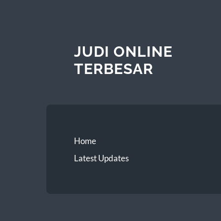
JUDI ONLINE
TERBESAR
Home
Latest Updates