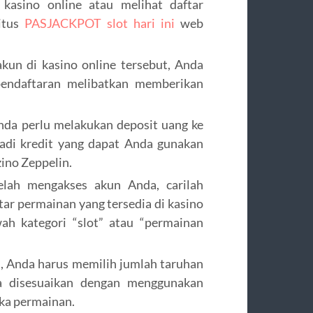
kasino online atau melihat daftar
itus
PASJACKPOT slot hari ini
web
akun di kasino online tersebut, Anda
pendaftaran melibatkan memberikan
Anda perlu melakukan deposit uang ke
adi kredit yang dapat Anda gunakan
ino Zeppelin.
elah mengakses akun Anda, carilah
tar permainan yang tersedia di kasino
wah kategori “slot” atau “permainan
, Anda harus memilih jumlah taruhan
sa disesuaikan dengan menggunakan
uka permainan.