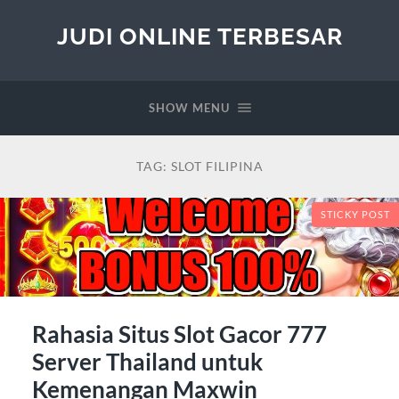
JUDI ONLINE TERBESAR
SHOW MENU
TAG:
SLOT FILIPINA
STICKY POST
Rahasia Situs Slot Gacor 777
Server Thailand untuk
Kemenangan Maxwin