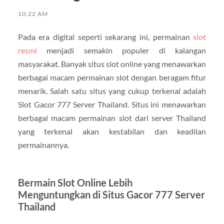
10:22 AM
Pada era digital seperti sekarang ini, permainan
slot
resmi
menjadi semakin populer di kalangan
masyarakat. Banyak situs slot online yang menawarkan
berbagai macam permainan slot dengan beragam fitur
menarik. Salah satu situs yang cukup terkenal adalah
Slot Gacor 777 Server Thailand. Situs ini menawarkan
berbagai macam permainan slot dari server Thailand
yang terkenal akan kestabilan dan keadilan
permainannya.
Bermain Slot Online Lebih
Menguntungkan di Situs Gacor 777 Server
Thailand