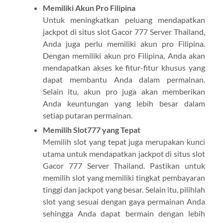
Memiliki Akun Pro Filipina
Untuk meningkatkan peluang mendapatkan
jackpot di situs slot Gacor 777 Server Thailand,
Anda juga perlu memiliki akun pro Filipina.
Dengan memiliki akun pro Filipina, Anda akan
mendapatkan akses ke fitur-fitur khusus yang
dapat membantu Anda dalam permainan.
Selain itu, akun pro juga akan memberikan
Anda keuntungan yang lebih besar dalam
setiap putaran permainan.
Memilih Slot777 yang Tepat
Memilih slot yang tepat juga merupakan kunci
utama untuk mendapatkan jackpot di situs slot
Gacor 777 Server Thailand. Pastikan untuk
memilih slot yang memiliki tingkat pembayaran
tinggi dan jackpot yang besar. Selain itu, pilihlah
slot yang sesuai dengan gaya permainan Anda
sehingga Anda dapat bermain dengan lebih