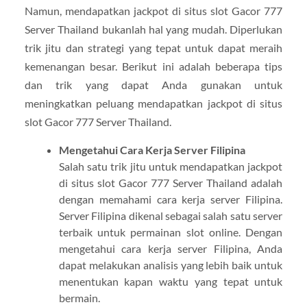
Namun, mendapatkan jackpot di situs slot Gacor 777
Server Thailand bukanlah hal yang mudah. Diperlukan
trik jitu dan strategi yang tepat untuk dapat meraih
kemenangan besar. Berikut ini adalah beberapa tips
dan trik yang dapat Anda gunakan untuk
meningkatkan peluang mendapatkan jackpot di situs
slot Gacor 777 Server Thailand.
Mengetahui Cara Kerja Server Filipina
Salah satu trik jitu untuk mendapatkan jackpot
di situs slot Gacor 777 Server Thailand adalah
dengan memahami cara kerja server Filipina.
Server Filipina dikenal sebagai salah satu server
terbaik untuk permainan slot online. Dengan
mengetahui cara kerja server Filipina, Anda
dapat melakukan analisis yang lebih baik untuk
menentukan kapan waktu yang tepat untuk
bermain.