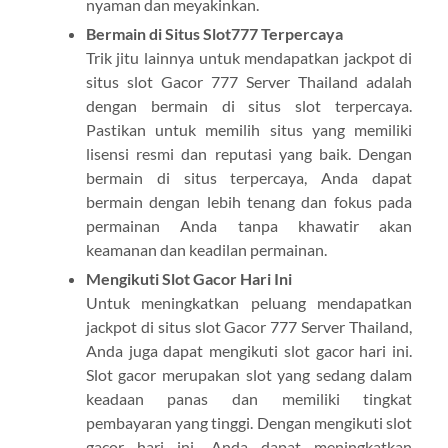
nyaman dan meyakinkan.
Bermain di Situs Slot777 Terpercaya
Trik jitu lainnya untuk mendapatkan jackpot di
situs slot Gacor 777 Server Thailand adalah
dengan bermain di situs slot terpercaya.
Pastikan untuk memilih situs yang memiliki
lisensi resmi dan reputasi yang baik. Dengan
bermain di situs terpercaya, Anda dapat
bermain dengan lebih tenang dan fokus pada
permainan Anda tanpa khawatir akan
keamanan dan keadilan permainan.
Mengikuti Slot Gacor Hari Ini
Untuk meningkatkan peluang mendapatkan
jackpot di situs slot Gacor 777 Server Thailand,
Anda juga dapat mengikuti slot gacor hari ini.
Slot gacor merupakan slot yang sedang dalam
keadaan panas dan memiliki tingkat
pembayaran yang tinggi. Dengan mengikuti slot
gacor hari ini, Anda dapat meningkatkan