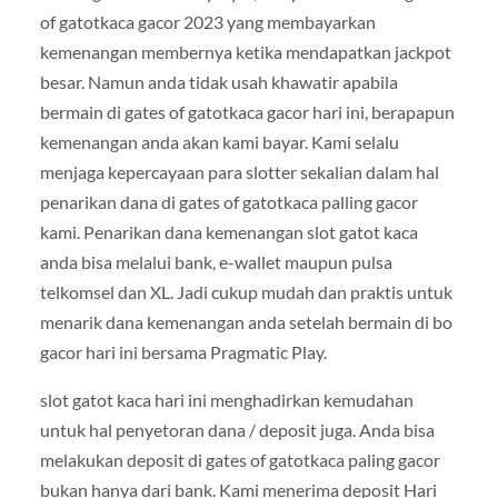
of gatotkaca gacor 2023 yang membayarkan
kemenangan membernya ketika mendapatkan jackpot
besar. Namun anda tidak usah khawatir apabila
bermain di gates of gatotkaca gacor hari ini, berapapun
kemenangan anda akan kami bayar. Kami selalu
menjaga kepercayaan para slotter sekalian dalam hal
penarikan dana di gates of gatotkaca palling gacor
kami. Penarikan dana kemenangan slot gatot kaca
anda bisa melalui bank, e-wallet maupun pulsa
telkomsel dan XL. Jadi cukup mudah dan praktis untuk
menarik dana kemenangan anda setelah bermain di bo
gacor hari ini bersama Pragmatic Play.
slot gatot kaca hari ini menghadirkan kemudahan
untuk hal penyetoran dana / deposit juga. Anda bisa
melakukan deposit di gates of gatotkaca paling gacor
bukan hanya dari bank. Kami menerima deposit Hari