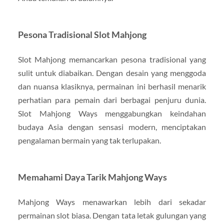
Pesona Tradisional Slot Mahjong
Slot Mahjong memancarkan pesona tradisional yang
sulit untuk diabaikan. Dengan desain yang menggoda
dan nuansa klasiknya, permainan ini berhasil menarik
perhatian para pemain dari berbagai penjuru dunia.
Slot Mahjong Ways menggabungkan keindahan
budaya Asia dengan sensasi modern, menciptakan
pengalaman bermain yang tak terlupakan.
Memahami Daya Tarik Mahjong Ways
Mahjong Ways menawarkan lebih dari sekadar
permainan slot biasa. Dengan tata letak gulungan yang