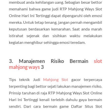
membuat anda kehilangan uang. Sebagian besar bettor
memahami bahwa game judi RTP Mahjong Ways Slot
Online Hari Ini Tertinggi dapat dipengaruhi oleh emosi
mereka. Untuk tetap tenang, jangan pernah mengambil
keputusan berdasarkan kemarahan. Saat anda marah
istirahat sejenak dan sisihkan waktu melakukan
kegiatan menghibur sehingga emosi teredam.
3. Manajemen Risiko Bermain
slot
mahjong ways
3
Tips teknik Judi
Mahjong Slot
gacor terpercaya
terpenting bagi bettor sejati lakukan manajemen risiko.
Prinsip taruhan di raja RTP Mahjong Ways Slot Online
Hari Ini Tertinggi kenali terlebih dahulu gaya bermain
sendiri. Dari cara bermain game Daftar Situs Slot