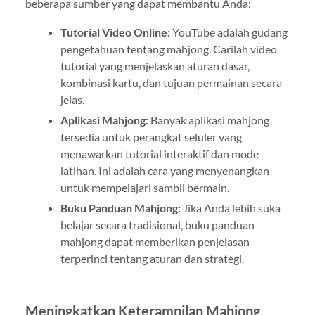
beberapa sumber yang dapat membantu Anda:
Tutorial Video Online:
YouTube adalah gudang
pengetahuan tentang mahjong. Carilah video
tutorial yang menjelaskan aturan dasar,
kombinasi kartu, dan tujuan permainan secara
jelas.
Aplikasi Mahjong:
Banyak aplikasi mahjong
tersedia untuk perangkat seluler yang
menawarkan tutorial interaktif dan mode
latihan. Ini adalah cara yang menyenangkan
untuk mempelajari sambil bermain.
Buku Panduan Mahjong:
Jika Anda lebih suka
belajar secara tradisional, buku panduan
mahjong dapat memberikan penjelasan
terperinci tentang aturan dan strategi.
Meningkatkan Keterampilan Mahjong