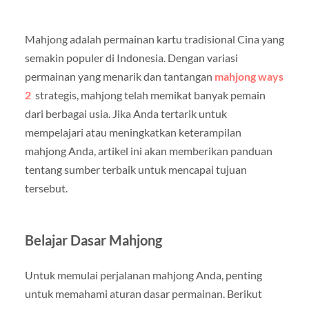
Mahjong adalah permainan kartu tradisional Cina yang
semakin populer di Indonesia. Dengan variasi
permainan yang menarik dan tantangan
mahjong ways
2
strategis, mahjong telah memikat banyak pemain
dari berbagai usia. Jika Anda tertarik untuk
mempelajari atau meningkatkan keterampilan
mahjong Anda, artikel ini akan memberikan panduan
tentang sumber terbaik untuk mencapai tujuan
tersebut.
Belajar Dasar Mahjong
Untuk memulai perjalanan mahjong Anda, penting
untuk memahami aturan dasar permainan. Berikut