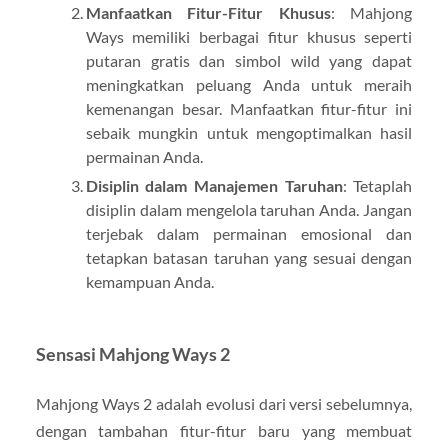
Manfaatkan Fitur-Fitur Khusus
: Mahjong
Ways memiliki berbagai fitur khusus seperti
putaran gratis dan simbol wild yang dapat
meningkatkan peluang Anda untuk meraih
kemenangan besar. Manfaatkan fitur-fitur ini
sebaik mungkin untuk mengoptimalkan hasil
permainan Anda.
Disiplin dalam Manajemen Taruhan
: Tetaplah
disiplin dalam mengelola taruhan Anda. Jangan
terjebak dalam permainan emosional dan
tetapkan batasan taruhan yang sesuai dengan
kemampuan Anda.
Sensasi Mahjong Ways 2
Mahjong Ways 2 adalah evolusi dari versi sebelumnya,
dengan tambahan fitur-fitur baru yang membuat