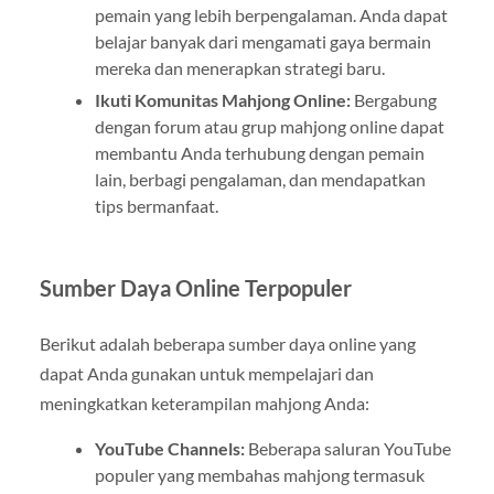
pemain yang lebih berpengalaman. Anda dapat
belajar banyak dari mengamati gaya bermain
mereka dan menerapkan strategi baru.
Ikuti Komunitas Mahjong Online:
Bergabung
dengan forum atau grup mahjong online dapat
membantu Anda terhubung dengan pemain
lain, berbagi pengalaman, dan mendapatkan
tips bermanfaat.
Sumber Daya Online Terpopuler
Berikut adalah beberapa sumber daya online yang
dapat Anda gunakan untuk mempelajari dan
meningkatkan keterampilan mahjong Anda:
YouTube Channels:
Beberapa saluran YouTube
populer yang membahas mahjong termasuk