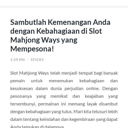
Sambutlah Kemenangan Anda
dengan Kebahagiaan di Slot
Mahjong Ways yang
Mempesona!
1:59 PM
/
STICKY
Slot Mahjong Ways telah menjadi tempat bagi banyak
pemain untuk menemukan kebahagiaan dan
kesuksesan dalam dunia perjudian online. Dengan
pesonanya yang memikat dan keajaiban yang
tersembunyi, permainan ini memang layak disambut
dengan kebahagiaan yang tulus. Mari kita telusuri lebih
dalam tentang keindahan dan kegembiraan yang dapat
Anda temukan di dalamnya.