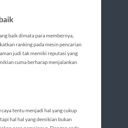
baik
yang baik dimata para membernya,
gkatkan ranking pada mesin pencarian
laman judi tak memiki reputasi yang
demikian cuma berharap menjalankan
ercaya tentu menjadi hal yang cukup
api hal hal yang demikian bukan