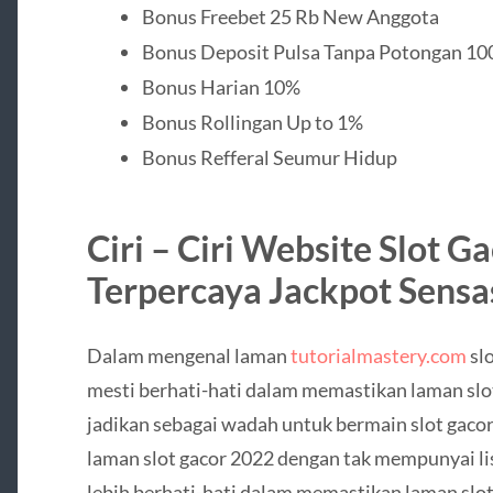
Bonus Freebet 25 Rb New Anggota
Bonus Deposit Pulsa Tanpa Potongan 1
Bonus Harian 10%
Bonus Rollingan Up to 1%
Bonus Refferal Seumur Hidup
Ciri – Ciri Website Slot G
Terpercaya Jackpot Sensa
Dalam mengenal laman
tutorialmastery.com
slo
mesti berhati-hati dalam memastikan laman slo
jadikan sebagai wadah untuk bermain slot gaco
laman slot gacor 2022 dengan tak mempunyai li
lebih berhati-hati dalam memastikan laman slot