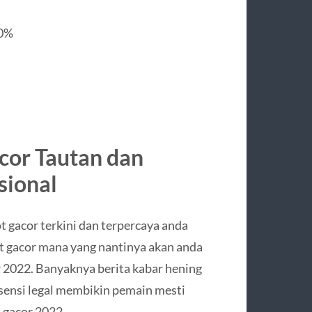
00%
acor Tautan dan
sional
t gacor terkini dan terpercaya anda
t gacor mana yang nantinya akan anda
r 2022. Banyaknya berita kabar hening
sensi legal membikin pemain mesti
 gacor 2022.