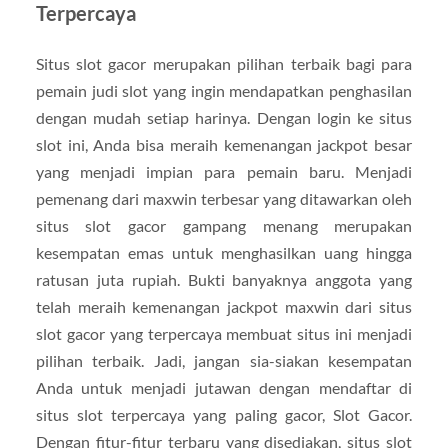
Terpercaya
Situs slot gacor merupakan pilihan terbaik bagi para
pemain judi slot yang ingin mendapatkan penghasilan
dengan mudah setiap harinya. Dengan login ke situs
slot ini, Anda bisa meraih kemenangan jackpot besar
yang menjadi impian para pemain baru. Menjadi
pemenang dari maxwin terbesar yang ditawarkan oleh
situs slot gacor gampang menang merupakan
kesempatan emas untuk menghasilkan uang hingga
ratusan juta rupiah. Bukti banyaknya anggota yang
telah meraih kemenangan jackpot maxwin dari situs
slot gacor yang terpercaya membuat situs ini menjadi
pilihan terbaik. Jadi, jangan sia-siakan kesempatan
Anda untuk menjadi jutawan dengan mendaftar di
situs slot terpercaya yang paling gacor, Slot Gacor.
Dengan fitur-fitur terbaru yang disediakan, situs slot