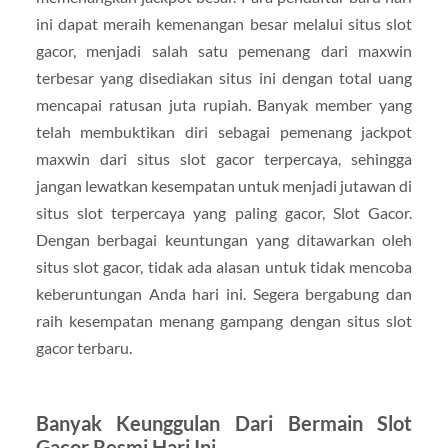
ini dapat meraih kemenangan besar melalui situs slot
gacor, menjadi salah satu pemenang dari maxwin
terbesar yang disediakan situs ini dengan total uang
mencapai ratusan juta rupiah. Banyak member yang
telah membuktikan diri sebagai pemenang jackpot
maxwin dari situs slot gacor terpercaya, sehingga
jangan lewatkan kesempatan untuk menjadi jutawan di
situs slot terpercaya yang paling gacor, Slot Gacor.
Dengan berbagai keuntungan yang ditawarkan oleh
situs slot gacor, tidak ada alasan untuk tidak mencoba
keberuntungan Anda hari ini. Segera bergabung dan
raih kesempatan menang gampang dengan situs slot
gacor terbaru.
Banyak Keunggulan Dari Bermain Slot
Gacor Resmi Hari Ini