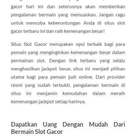
gacor hari ini dan seterusnya akan memberikan
pengalaman bermain yang memuaskan. Jangan ragu
untuk mencoba keberuntungan Anda di situs slot
gacor terbaru ini dan raih kemenangan besar!
Situs Slot Gacor merupakan opsi terbaik bagi para
pemain yang menginginkan kemenangan besar dalam
permainan slot. Dengan link terbaru yang selalu
menghasilkan jackpot besar, situs ini menjadi pilihan
utama bagi para pemain judi online. Dari provider
resmi yang sudah terbukti, pengalaman bermain di
situs ini menjamin kemudahan dalam meraih
kemenangan jackpot setiap harinya.
Dapatkan Uang Dengan Mudah Dari
Bermain Slot Gacor