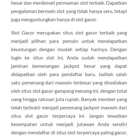
besar dan menikmati permainan slot terbaik. Dapatkan
pengalaman bermain slot yang tidak hanya seru, tetapi
juga menguntungkan hanya di slot gacor.
Slot Gacor merupakan situs slot gacor terbaik yang
menjadi pilihan para pemain untuk mendapatkan
keuntungan dengan mudah setiap harinya. Dengan
login ke situs slot ini, Anda sudah mendapatkan
jaminan kemenangan jackpot besar yang dapat
didapatkan oleh para pendaftar baru. Jadilah salah
satu pemenang dari maxwin terbesar yang disediakan
oleh situs slot gacor gampang menang ini, dengan total
uang hingga ratusan juta rupiah. Banyak member yang
telah terbukti menjadi pemenang jackpot maxwin dari
situs slot gacor terpercaya ini. Jangan lewatkan
kesempatan untuk menjadi jutawan Anda sendiri
dengan mendaftar di situs slot terpercaya paling gacor,