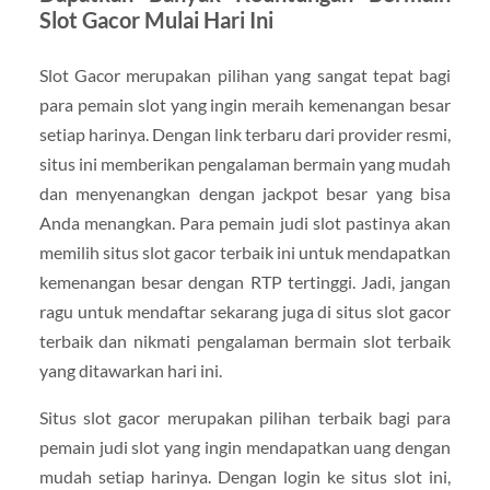
Slot Gacor Mulai Hari Ini
Slot Gacor merupakan pilihan yang sangat tepat bagi
para pemain slot yang ingin meraih kemenangan besar
setiap harinya. Dengan link terbaru dari provider resmi,
situs ini memberikan pengalaman bermain yang mudah
dan menyenangkan dengan jackpot besar yang bisa
Anda menangkan. Para pemain judi slot pastinya akan
memilih situs slot gacor terbaik ini untuk mendapatkan
kemenangan besar dengan RTP tertinggi. Jadi, jangan
ragu untuk mendaftar sekarang juga di situs slot gacor
terbaik dan nikmati pengalaman bermain slot terbaik
yang ditawarkan hari ini.
Situs slot gacor merupakan pilihan terbaik bagi para
pemain judi slot yang ingin mendapatkan uang dengan
mudah setiap harinya. Dengan login ke situs slot ini,