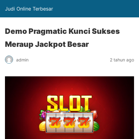
Judi Online Terbesar
Demo Pragmatic Kunci Sukses
Meraup Jackpot Besar
admin
2 tahun ago