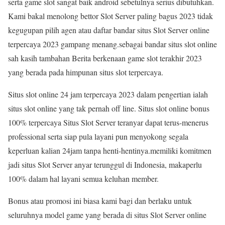
serta game slot sangat baik android sebetulnya serius dibutuhkan.
Kami bakal menolong bettor Slot Server paling bagus 2023 tidak
kegugupan pilih agen atau daftar bandar situs Slot Server online
terpercaya 2023 gampang menang.sebagai bandar situs slot online
sah kasih tambahan Berita berkenaan game slot terakhir 2023
yang berada pada himpunan situs slot terpercaya.
Situs slot online 24 jam terpercaya 2023 dalam pengertian ialah
situs slot online yang tak pernah off line. Situs slot online bonus
100% terpercaya Situs Slot Server teranyar dapat terus-menerus
professional serta siap pula layani pun menyokong segala
keperluan kalian 24jam tanpa henti-hentinya.memiliki komitmen
jadi situs Slot Server anyar terunggul di Indonesia, makaperlu
100% dalam hal layani semua keluhan member.
Bonus atau promosi ini biasa kami bagi dan berlaku untuk
seluruhnya model game yang berada di situs Slot Server online