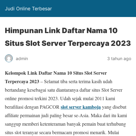
Judi Online Terbesar
Himpunan Link Daftar Nama 10
Situs Slot Server Terpercaya 2023
admin
3 tahun ago
Kelompok Link Daftar Nama 10 Situs Slot Server
Terpercaya 2023
– Selamat tiba serta terima kasih udah
bertandang kesebagai satu diantaranya daftar situs Slot Server
online promosi terkini 2023. Udah sejak mulai 2011 kami
slot server kamboja
berafiliasi dengan PAGCOR
yang disebut
affiliate permainan judi paling besar se-Asia. Maka dari itu kami
sanggup memberi ketenteraman banyak pemain buat terhubung
situs slot teranyar secara bermacam promosi menarik. Mulai