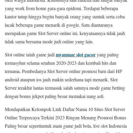
yang work from home gara-gara epidemi. Terdapat beberapa
kantor tutup hingga begitu banyak orang yang suntuk serta coba
lacak beberapa game menarik di google. Satu diantaranya
merupakan game Slot Server online ini, kenyataannya tidak jauh
tidak sama bersama mode judi online yang lain.
myanmar slot gacor
Slot online ialah game judi
yang paling
termasyhur selama setahun 2020-2023 dan kembali hits dan
ternama. Pembedanya Slot Server online promosi baru dari HP
android ataupun ios jauh makin sederhana tapi menarik. Slot
Server terakhir lantas termasuk salah satunya mode game betting
dengan bonus jekpot paling besar memakai uang asli.
Mendapatkan Kelompok Link Daftar Nama 10 Situs Slot Server
Online Terpercaya Terkini 2023 Ringan Menang Promosi Bonus
Paling besar sepertiuntuk main game judi bola, live slot Indonesia