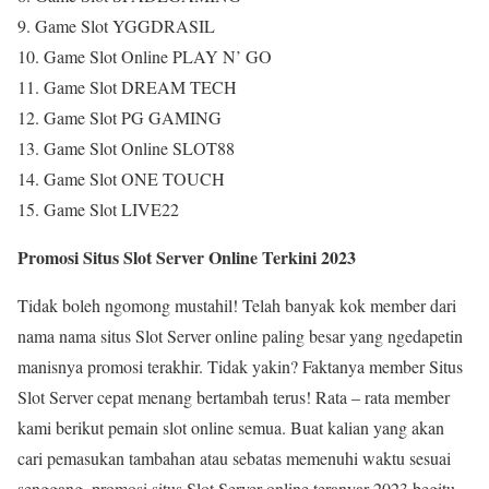
9. Game Slot YGGDRASIL
10. Game Slot Online PLAY N’ GO
11. Game Slot DREAM TECH
12. Game Slot PG GAMING
13. Game Slot Online SLOT88
14. Game Slot ONE TOUCH
15. Game Slot LIVE22
Promosi Situs Slot Server Online Terkini 2023
Tidak boleh ngomong mustahil! Telah banyak kok member dari
nama nama situs Slot Server online paling besar yang ngedapetin
manisnya promosi terakhir. Tidak yakin? Faktanya member Situs
Slot Server cepat menang bertambah terus! Rata – rata member
kami berikut pemain slot online semua. Buat kalian yang akan
cari pemasukan tambahan atau sebatas memenuhi waktu sesuai
senggang, promosi situs Slot Server online teranyar 2023 begitu