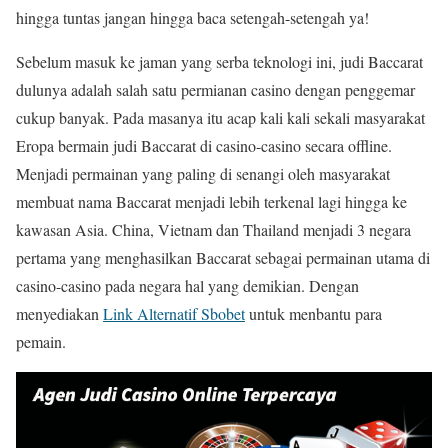
hingga tuntas jangan hingga baca setengah-setengah ya!
Sebelum masuk ke jaman yang serba teknologi ini, judi Baccarat
dulunya adalah salah satu permianan casino dengan penggemar
cukup banyak. Pada masanya itu acap kali kali sekali masyarakat
Eropa bermain judi Baccarat di casino-casino secara offline.
Menjadi permainan yang paling di senangi oleh masyarakat
membuat nama Baccarat menjadi lebih terkenal lagi hingga ke
kawasan Asia. China, Vietnam dan Thailand menjadi 3 negara
pertama yang menghasilkan Baccarat sebagai permainan utama di
casino-casino pada negara hal yang demikian. Dengan
menyediakan
Link Alternatif Sbobet
untuk menbantu para
pemain.