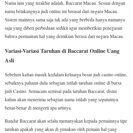
Nama lain yang terakhir adalah, Baccarat Macau. Sesuai dengan
nama belakangnya judi online ini berasal dari negara Macau.
Sistem mainnya sama saja tak ada yang berbeda hanya namanya
saja yang diberi perbedaan sedikit agar memberikan penegasan
bahwa permainan hal yang demikian berasa dari negara Macau.
Variasi-Variasi Taruhan di Baccarat Online Uang
Asli
Sebelum kalian masuk kedalam keluarga besar judi casino online,
sebaiknya pahami dulu sebagian istilah taruhan online di bursa
judi Casino. Semacam semisal pada taruhan Baccarat, disini
kalian akan menerima sebagian nama istilah yang sepatutnya
benar-benar di mengerti apa artinya.
Bandar Baccarat akan selalu menanyakan kepada pemainnya tipe
taruhan apakah yang akan di gunakan oleh pemain hal yang