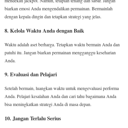
mendekati jackpot. Namun, tetaplah tenang dan sabar. Jangan
biarkan emosi Anda mengendalikan permainan. Bermainlah
dengan kepala dingin dan tetapkan strategi yang jelas.
8. Kelola Waktu Anda dengan Baik
Waktu adalah aset berharga. Tetapkan waktu bermain Anda dan
patuhi itu. Jangan biarkan permainan mengganggu keseharian
Anda.
9. Evaluasi dan Pelajari
Setelah bermain, luangkan waktu untuk mengevaluasi performa
Anda. Pelajari kesalahan Anda dan cari tahu bagaimana Anda
bisa meningkatkan strategi Anda di masa depan.
10. Jangan Terlalu Serius