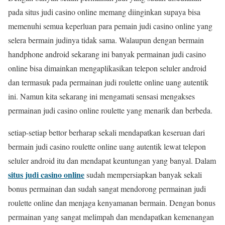
pada situs judi casino online memang diinginkan supaya bisa
memenuhi semua keperluan para pemain judi casino online yang
selera bermain judinya tidak sama. Walaupun dengan bermain
handphone android sekarang ini banyak permainan judi casino
online bisa dimainkan mengaplikasikan telepon seluler android
dan termasuk pada permainan judi roulette online uang autentik
ini. Namun kita sekarang ini mengamati sensasi mengakses
permainan judi casino online roulette yang menarik dan berbeda.
setiap-setiap bettor berharap sekali mendapatkan keseruan dari
bermain judi casino roulette online uang autentik lewat telepon
seluler android itu dan mendapat keuntungan yang banyal. Dalam
situs judi casino online
sudah mempersiapkan banyak sekali
bonus permainan dan sudah sangat mendorong permainan judi
roulette online dan menjaga kenyamanan bermain. Dengan bonus
permainan yang sangat melimpah dan mendapatkan kemenangan