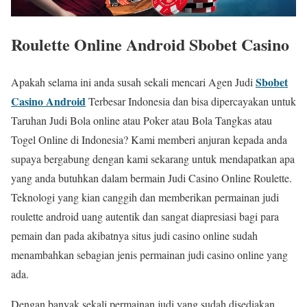
Roulette Online Android Sbobet Casino
Sbobet
Apakah selama ini anda susah sekali mencari Agen Judi
Casino Android
Terbesar Indonesia dan bisa dipercayakan untuk
Taruhan Judi Bola online atau Poker atau Bola Tangkas atau
Togel Online di Indonesia? Kami memberi anjuran kepada anda
supaya bergabung dengan kami sekarang untuk mendapatkan apa
yang anda butuhkan dalam bermain Judi Casino Online Roulette.
Teknologi yang kian canggih dan memberikan permainan judi
roulette android uang autentik dan sangat diapresiasi bagi para
pemain dan pada akibatnya situs judi casino online sudah
menambahkan sebagian jenis permainan judi casino online yang
ada.
Dengan banyak sekali permainan judi yang sudah disediakan