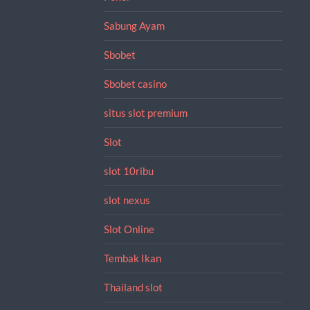
Sabung Ayam
Sbobet
Sbobet casino
situs slot premium
Slot
slot 10ribu
slot nexus
Slot Online
Tembak Ikan
Thailand slot