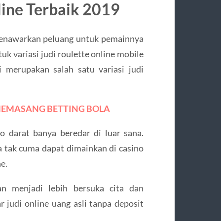
line Terbaik 2019
menawarkan peluang untuk pemainnya
k variasi judi roulette online mobile
 merupakan salah satu variasi judi
MEMASANG BETTING BOLA
o darat banya beredar di luar sana.
sia tak cuma dapat dimainkan di casino
ne.
ian menjadi lebih bersuka cita dan
r judi online uang asli tanpa deposit