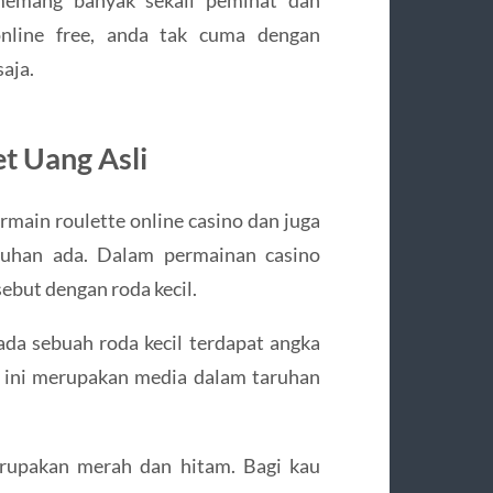
i memang banyak sekali peminat dan
nline free, anda tak cuma dengan
aja.
et Uang Asli
ain roulette online casino dan juga
aruhan ada. Dalam permainan casino
sebut dengan roda kecil.
da sebuah roda kecil terdapat angka
a ini merupakan media dalam taruhan
rupakan merah dan hitam. Bagi kau