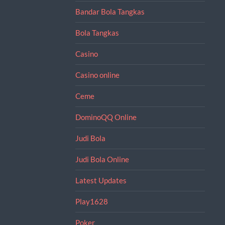
Bandar Bola Tangkas
Bola Tangkas
Casino
Casino online
Ceme
DominoQQ Online
Judi Bola
Judi Bola Online
Latest Updates
Play1628
Poker