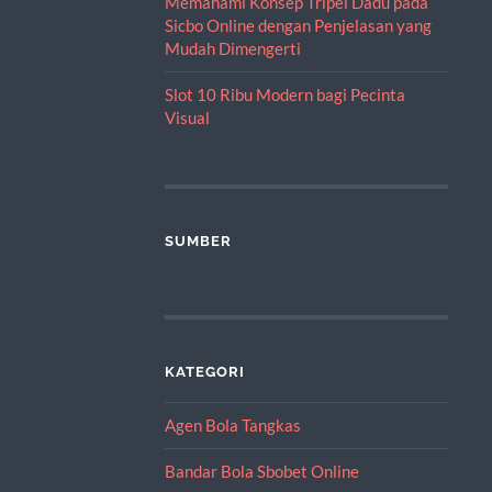
Memahami Konsep Tripel Dadu pada
Sicbo Online dengan Penjelasan yang
Mudah Dimengerti
Slot 10 Ribu Modern bagi Pecinta
Visual
SUMBER
KATEGORI
Agen Bola Tangkas
Bandar Bola Sbobet Online