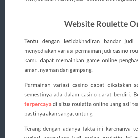
Website Roulette On
Tentu dengan ketidakhadiran bandar judi r
menyediakan variasi permainan judi casino rou
kamu dapat memainkan game online penghasi
aman, n
yaman dan gampang.
Permainan variasi casino dapat dikatakan 
semestinya ada dalam casino darat berdiri. 
terpercaya
di situs roulette online uang asli 
pastinya akan sangat untung.
Terang dengan adanya fakta ini karenanya t