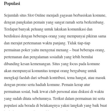
Populasi
Sejumlah situs Slot Online menjadi gagasan berbasiskan komune,
dengan pangkalan pemain yang sangat ramah serta berkembang.
Terdapat banyak peluang untuk lakukan komunikasi dan
berdiskusi dengan beberapa orang yang mempunyai pikiran sama
dan merajut pertemanan waktu panjang. Tidak tiap-tiap
permainan poker yaitu mengenai menang – buat beberapa orang,
pertemanan dan pengalaman sosiallah yang lebih bernilai
dibanding kesan kemenangan. Situs yang focus pada komune
akan mempunyai komunitas tempat orang bergabung untuk
mengkaji faedah dari sebuah kontribusi, tema hangat, atau masuk
dengan promo serta hadiah komune. Pemain kerap atur
permainan sosial, baik lewat club personal atau diskusi di waktu
yang sudah ditata sebelumnya. Terikut dalam permainan ini serta
populasi ada berada di belakangnya yakni langkah yang baik buat