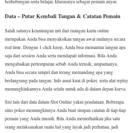
berhubungan serta belajar, khususnya sebagai pemain anyar.
Data – Putar Kembali Tangan & Catatan Pemain
Salah satunya keuntungan inti dari ruangan kartu online
merupakan Anda bisa menyaksikan tangan awal mulanya secara
real time. Dengan 1 click knop, Anda bisa memantau tangan apa
saja dari session Anda serta mendapati informasi. Bila Anda
mengabaikan pertempuran sebab Anda terusik, umpamanya,
Anda bisa secara simpel dan terang memandang apa yang
berlangsung pada tangan. Info amat kuat di poker, serta alat replay
memungkinkannya Anda selalu untuk ada di dalam depan kurva.
Sisi lain dari data dalam Slot Online yakni pendataan. Beberapa
situs poker memungkinnya Anda buat simpan catatan di tiap-tiap
pemain yang Anda musuh. Bila Anda memerhatikan jika satu
orang melaksanakan suatu hal yang layak jadi perhatian, jadi