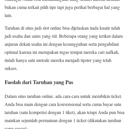
bukan cuma terkait pilih tipe tapi juga perihal berbagai hal yang
lain.
Taruhan di situs judi slot online bisa dijelaskan tiada kuatir udah
jadi usaha dan sains yang riil. Beberapa orang yang terikut dalam
anjuran dekati usaha ini dengan kesungguhan serta pengabdian
optimal karena ini merupakan tugas tempat mereka cari nafkah,
itulah hanya satu metode mereka menjadi tipster yang telah
sukses.
Faedah dari Taruhan yang Pas
Dalam situs taruhan online, ada cara-cara untuk membikin ticket.
Anda bisa main dengan cara konvensional serta cuma bayar satu
taruhan (satu kompetisi dengan 1 tiket), akan tetapi Anda pun bisa
mainkan sejumlah permainan dengan 1 ticket (dikatakan taruhan
yang sesuai).