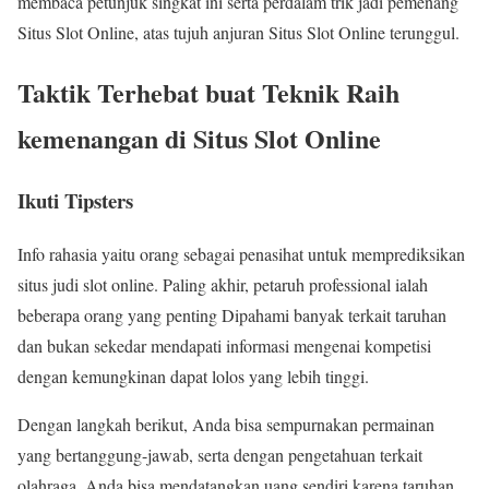
membaca petunjuk singkat ini serta perdalam trik jadi pemenang
Situs Slot Online, atas tujuh anjuran Situs Slot Online terunggul.
Taktik Terhebat buat Teknik Raih
kemenangan di Situs Slot Online
Ikuti Tipsters
Info rahasia yaitu orang sebagai penasihat untuk memprediksikan
situs judi slot online. Paling akhir, petaruh professional ialah
beberapa orang yang penting Dipahami banyak terkait taruhan
dan bukan sekedar mendapati informasi mengenai kompetisi
dengan kemungkinan dapat lolos yang lebih tinggi.
Dengan langkah berikut, Anda bisa sempurnakan permainan
yang bertanggung-jawab, serta dengan pengetahuan terkait
olahraga, Anda bisa mendatangkan uang sendiri karena taruhan