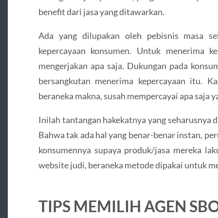
benefit dari jasa yang ditawarkan.
Ada yang dilupakan oleh pebisnis masa sek
kepercayaan konsumen. Untuk menerima kep
mengerjakan apa saja. Dukungan pada konsum
bersangkutan menerima kepercayaan itu. Ka
beraneka makna, susah mempercayai apa saja ya
Inilah tantangan hakekatnya yang seharusnya d
Bahwa tak ada hal yang benar-benar instan, p
konsumennya supaya produk/jasa mereka lak
website judi, beraneka metode dipakai untuk m
TIPS MEMILIH AGEN SB