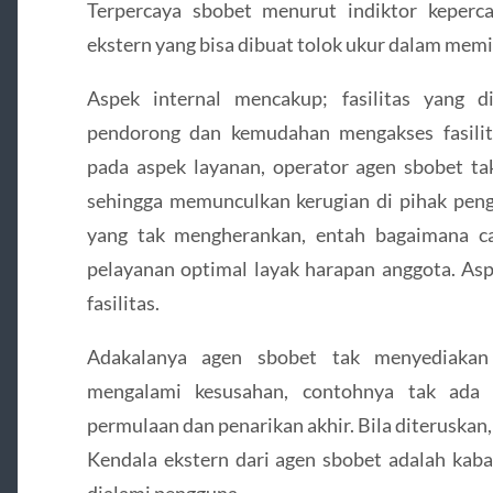
Terpercaya sbobet menurut indiktor keperca
ekstern yang bisa dibuat tolok ukur dalam memi
Aspek internal mencakup; fasilitas yang 
pendorong dan kemudahan mengakses fasilit
pada aspek layanan, operator agen sbobet ta
sehingga memunculkan kerugian di pihak peng
yang tak mengherankan, entah bagaimana c
pelayanan optimal layak harapan anggota. Asp
fasilitas.
Adakalanya agen sbobet tak menyediakan f
mengalami kesusahan, contohnya tak ada 
permulaan dan penarikan akhir. Bila diteruskan
Kendala ekstern dari agen sbobet adalah kaba