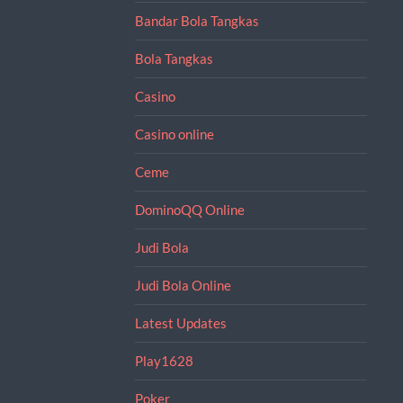
Bandar Bola Tangkas
Bola Tangkas
Casino
Casino online
Ceme
DominoQQ Online
Judi Bola
Judi Bola Online
Latest Updates
Play1628
Poker