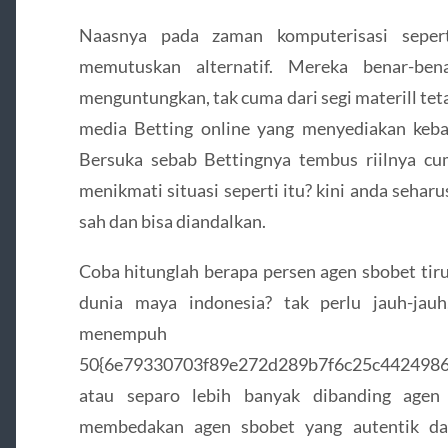
Naasnya pada zaman komputerisasi sepert
memutuskan alternatif. Mereka benar-be
menguntungkan, tak cuma dari segi materill tetap
media Betting online yang menyediakan keb
Bersuka sebab Bettingnya tembus riilnya cu
menikmati situasi seperti itu? kini anda sehar
sah dan bisa diandalkan.
Coba hitunglah berapa persen agen sbobet tiru
dunia maya indonesia? tak perlu jauh-jauh
menempuh
50{6e79330703f89e272d289b7f6c25c442498
atau separo lebih banyak dibanding agen
membedakan agen sbobet yang autentik dan