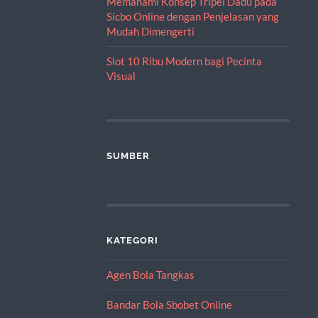
Memahami Konsep Tripel Dadu pada
Sicbo Online dengan Penjelasan yang
Mudah Dimengerti
Slot 10 Ribu Modern bagi Pecinta
Visual
SUMBER
KATEGORI
Agen Bola Tangkas
Bandar Bola Sbobet Online