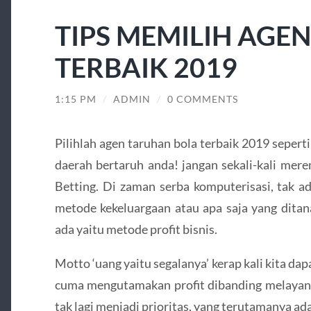
TIPS MEMILIH AGE
TERBAIK 2019
1:15 PM
/
ADMIN
/
0 COMMENTS
Pilihlah agen taruhan bola terbaik 2019 sepert
daerah bertaruh anda! jangan sekali-kali me
Betting. Di zaman serba komputerisasi, tak a
metode kekeluargaan atau apa saja yang dita
ada yaitu metode profit bisnis.
Motto ‘uang yaitu segalanya’ kerap kali kita d
cuma mengutamakan profit dibanding melayani
tak lagi menjadi prioritas, yang terutamanya 